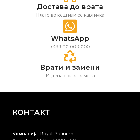
Достава до врата
Плате во кеш или со картичка
WhatsApp
+389 00 000 000
Врати и замени
14 дена рок за замена
КОНТАКТ
Компанија
: Royal Platinum