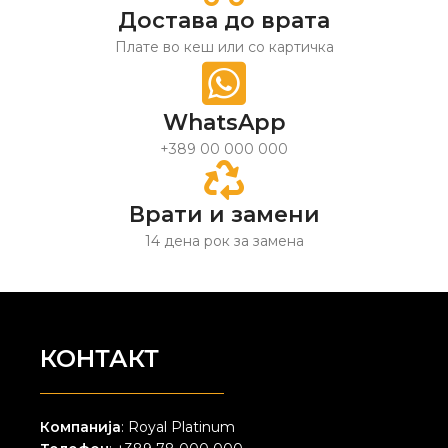
Достава до врата
Плате во кеш или со картичка
WhatsApp
+389 00 000 000
Врати и замени
14 дена рок за замена
КОНТАКТ
Компанија
: Royal Platinum