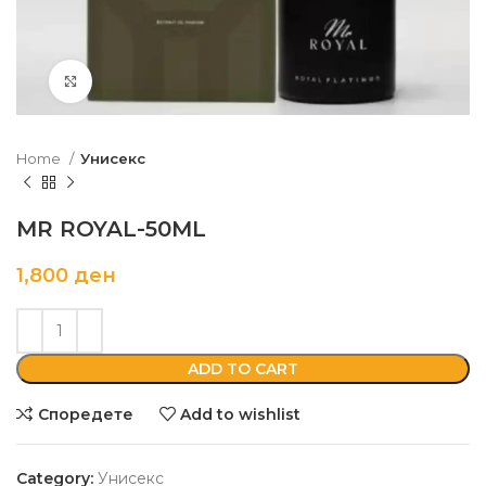
Кликни да зголемиш
Home
Унисекс
MR ROYAL-50ML
1,800
ден
ADD TO CART
Споредете
Add to wishlist
Category:
Унисекс