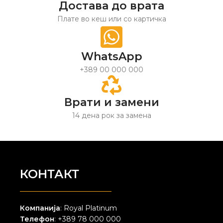
Достава до врата
Плате во кеш или со картичка
WhatsApp
+389 00 000 000
Врати и замени
14 дена рок за замена
КОНТАКТ
Компанија
: Royal Platinum
Телефон
: +389 78 000 000