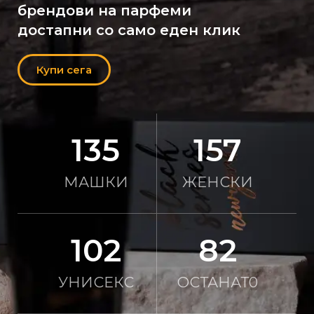
брендови на парфеми
достапни со само еден клик
Купи сега
152
176
МАШКИ
ЖЕНСКИ
116
93
УНИСЕКС
ОСТАНАТ0