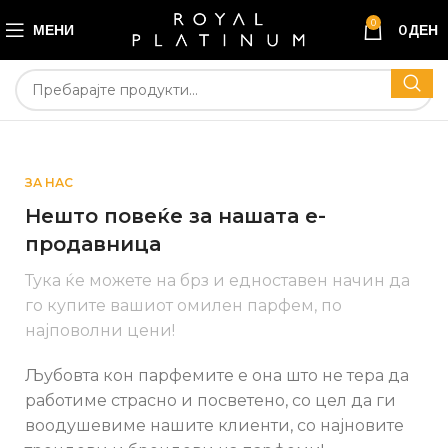
0
МЕНИ
0
ДЕН
ЗА НАС
Нешто повеќе за нашата е-
продавница
Тука ќе можете на брз и едноставен начин да
го купите вашиот омилен парфем, по
најповолни цени!
Љубовта кон парфемите е она што не тера да
работиме страсно и посветено, со цел да ги
воодушевиме нашите клиенти, со најновите