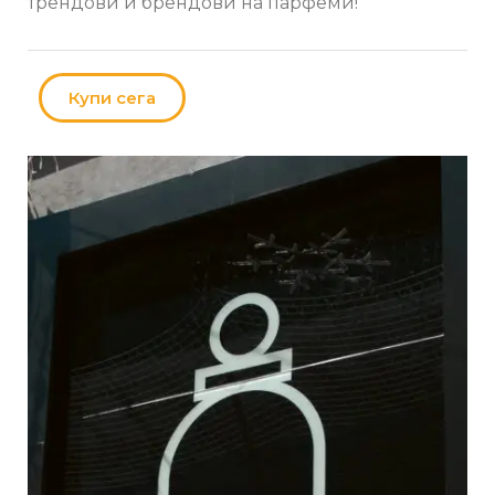
трендови и брендови на парфеми!
Купи сега