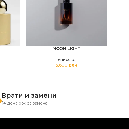
MOON LIGHT
Унисекс
3,600
ден
Врати и замени
14 дена рок за замена