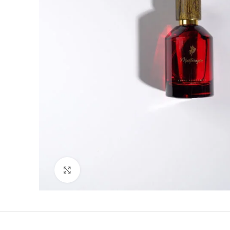
Кликни да зголемиш