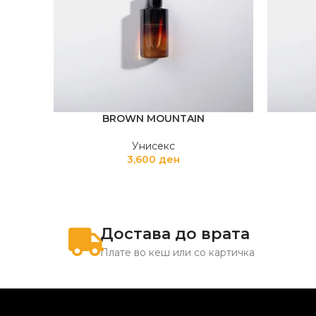
BROWN MOUNTAIN
Унисекс
3,600
ден
Достава до врата
Плате во кеш или со картичка