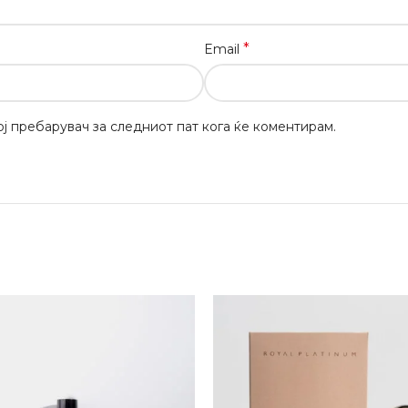
*
Email
вој пребарувач за следниот пат кога ќе коментирам.