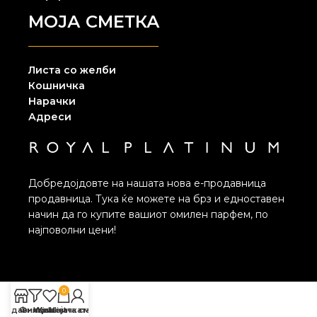
МОЈА СМЕТКА
Листа со желби
Кошничка
Нарачки
Адреси
Добредојдовте на нашата нова е-продавница
продавница. Тука ќе можете на брз и едноставен
начин да го купите вашиот омилен парфем, по
најповолни цени!
0
родавница
Филтри
Wishlist
Кошничката
Мојата сметка