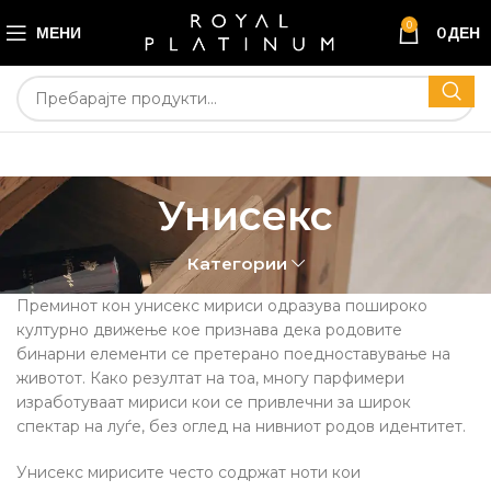
0
МЕНИ
0
ДЕН
Унисекс
Категории
Преминот кон унисекс мириси одразува пошироко
културно движење кое признава дека родовите
бинарни елементи се претерано поедноставување на
животот. Како резултат на тоа, многу парфимери
изработуваат мириси кои се привлечни за широк
спектар на луѓе, без оглед на нивниот родов идентитет.
Унисекс мирисите често содржат ноти кои