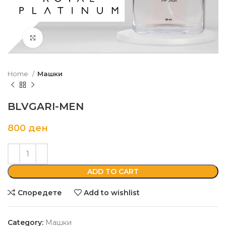
Кликни да зголемиш
Home
Машки
BLVGARI-MEN
800
ден
ADD TO CART
Споредете
Add to wishlist
Category:
Машки