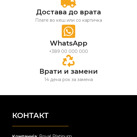
Достава до врата
Плате во кеш или со картичка
WhatsApp
+389 00 000 000
Врати и замени
14 дена рок за замена
КОНТАКТ
Компанија
: Royal Platinum