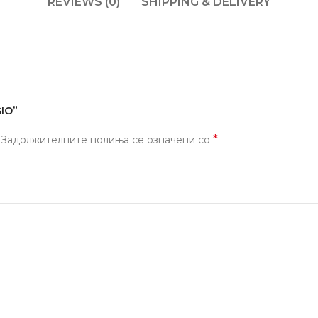
REVIEWS (0)
SHIPPING & DELIVERY
GIO”
*
Задолжителните полиња се означени со