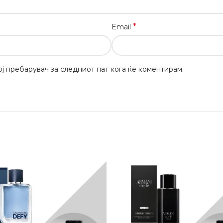
*
Email
вој пребарувач за следниот пат кога ќе коментирам.