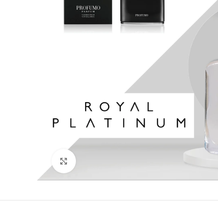
Кликни да зголемиш