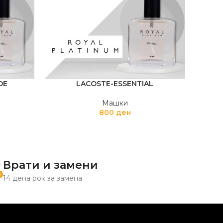
DE
LACOSTE-ESSENTIAL
Машки
800
ден
Врати и замени
14 дена рок за замена