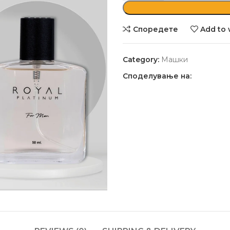
Споредете
Add to 
Category:
Машки
Споделување на: