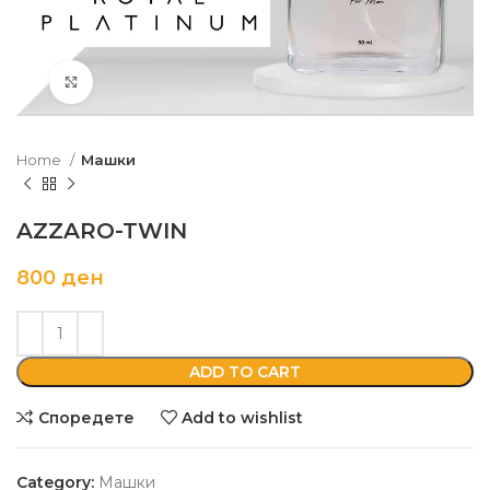
Кликни да зголемиш
Home
Машки
AZZARO-TWIN
800
ден
ADD TO CART
Споредете
Add to wishlist
Category:
Машки