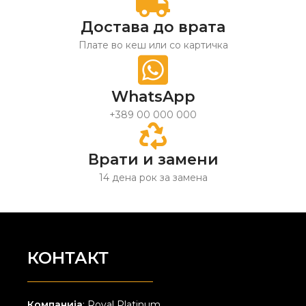
Достава до врата
Плате во кеш или со картичка
WhatsApp
+389 00 000 000
Врати и замени
14 дена рок за замена
КОНТАКТ
Компанија
: Royal Platinum