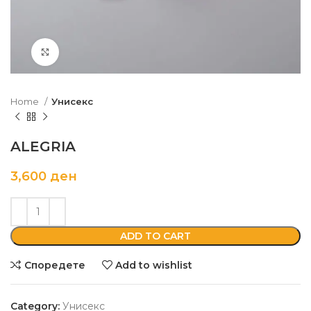
Кликни да зголемиш
Home
Унисекс
ALEGRIA
3,600
ден
ADD TO CART
Споредете
Add to wishlist
Category:
Унисекс