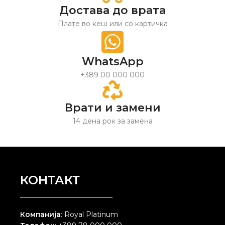
Достава до врата
Плате во кеш или со картичка
WhatsApp
+389 00 000 000
Врати и замени
14 дена рок за замена
КОНТАКТ
Компанија
: Royal Platinum