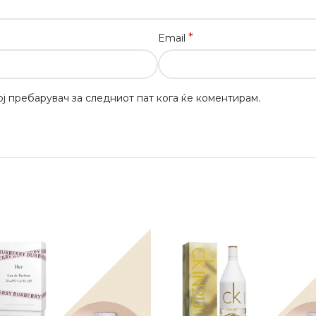
*
Email
вој пребарувач за следниот пат кога ќе коментирам.