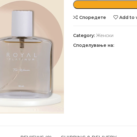
Споредете
Add to 
Category:
Женски
Споделување на: