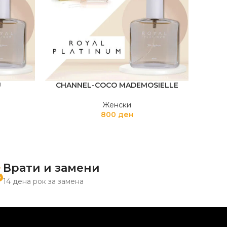
U
CHANNEL-COCO MADEMOSIELLE
BL
Женски
800
ден
Врати и замени
14 дена рок за замена