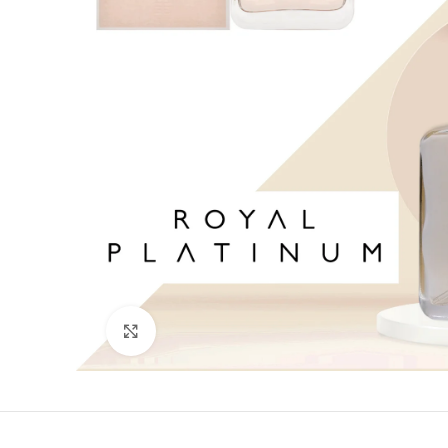
Кликни да зголемиш