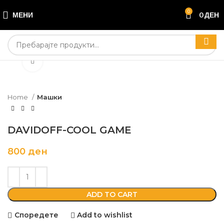
0
МЕНИ
0
ДЕН
Кликни да зголемиш
Home
Машки
DAVIDOFF-COOL GAME
800
ден
ADD TO CART
Споредете
Add to wishlist