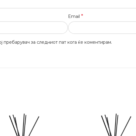
*
Email
вој пребарувач за следниот пат кога ќе коментирам.