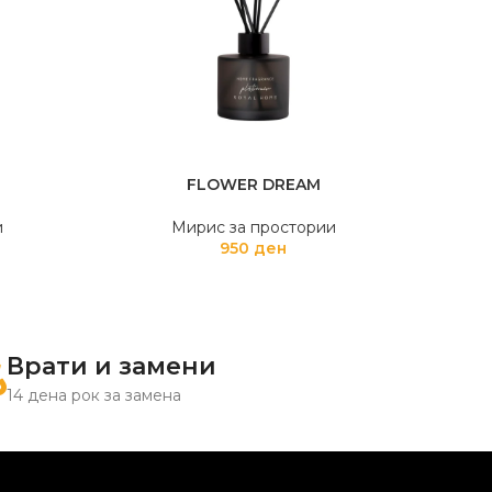
FLOWER DREAM
и
Мирис за простории
950
ден
Врати и замени
14 дена рок за замена