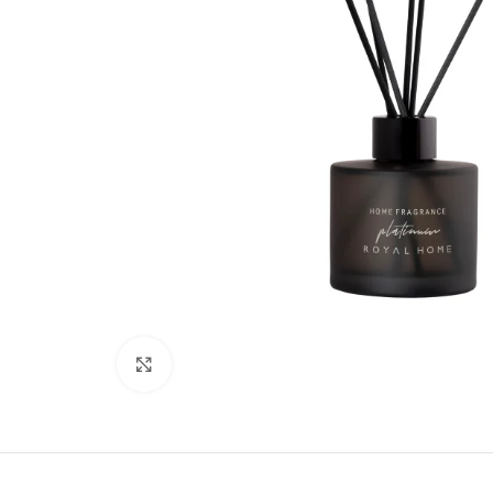
Кликни да зголемиш