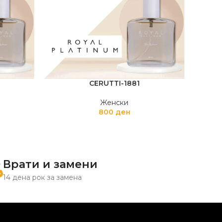
CERUTTI-1881
CA
Женски
800
ден
Врати и замени
14 дена рок за замена