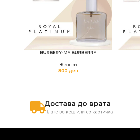
BURBERY-MY BURBERRY
Женски
800
ден
Достава до врата
Плате во кеш или со картичка