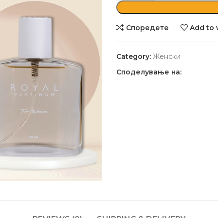
Споредете
Add to 
Category:
Женски
Споделување на: