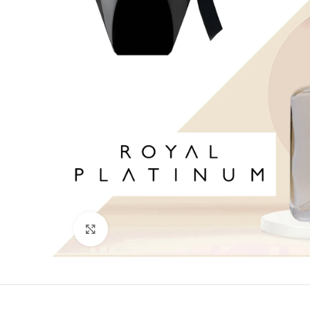
Кликни да зголемиш