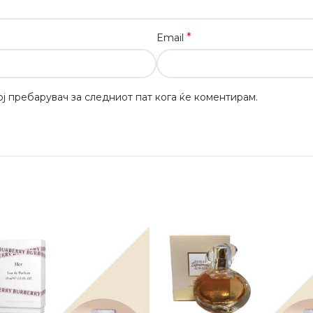
*
Email
вој пребарувач за следниот пат кога ќе коментирам.