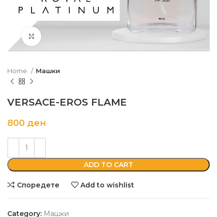
Кликни да зголемиш
Home
Машки
VERSACE-EROS FLAME
800
ден
ADD TO CART
Споредете
Add to wishlist
Category:
Машки