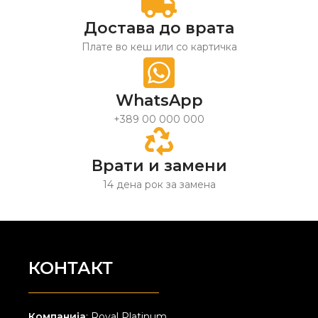
Достава до врата
Плате во кеш или со картичка
WhatsApp
+389 00 000 000
Врати и замени
14 дена рок за замена
КОНТАКТ
Компанија
: Royal Platinum