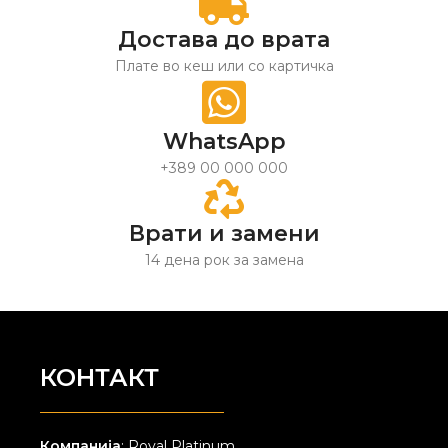
Достава до врата
Плате во кеш или со картичка
WhatsApp
+389 00 000 000
Врати и замени
14 дена рок за замена
КОНТАКТ
Компанија
: Royal Platinum