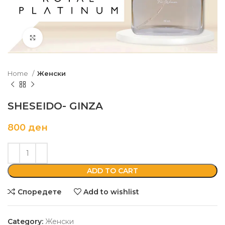
Кликни да зголемиш
Home
Женски
SHESEIDO- GINZA
800
ден
ADD TO CART
Споредете
Add to wishlist
Category:
Женски