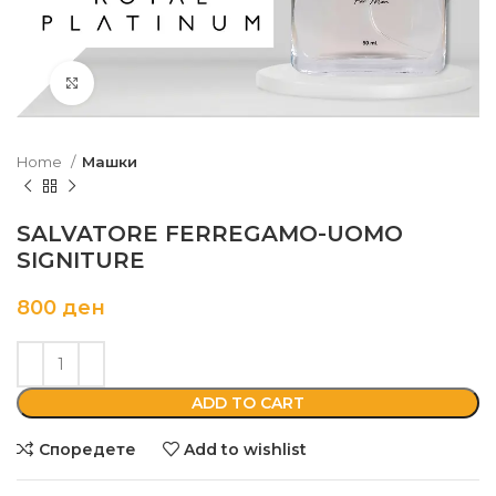
Кликни да зголемиш
Home
Машки
SALVATORE FERREGAMO-UOMO
SIGNITURE
800
ден
ADD TO CART
Споредете
Add to wishlist