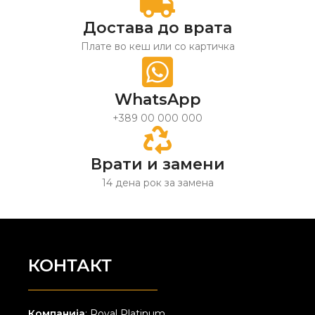
Достава до врата
Плате во кеш или со картичка
WhatsApp
+389 00 000 000
Врати и замени
14 дена рок за замена
КОНТАКТ
Компанија
: Royal Platinum