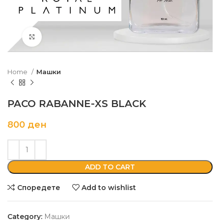
Кликни да зголемиш
Home
Машки
PACO RABANNE-XS BLACK
800
ден
ADD TO CART
Споредете
Add to wishlist
Category:
Машки