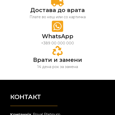
Достава до врата
Плате во кеш или со картичка
WhatsApp
+389 00 000 000
Врати и замени
14 дена рок за замена
КОНТАКТ
Компанија
: Royal Platinum