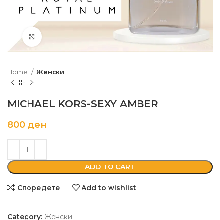
Кликни да зголемиш
Home
Женски
MICHAEL KORS-SEXY AMBER
800
ден
ADD TO CART
Споредете
Add to wishlist
Category:
Женски