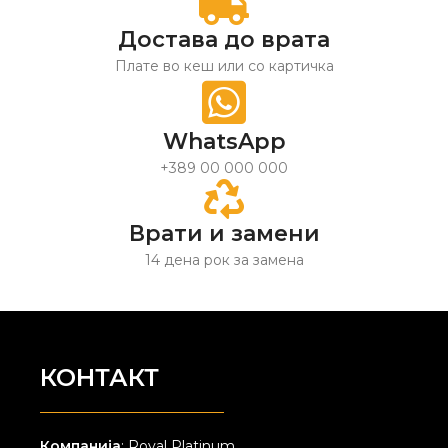
Достава до врата
Плате во кеш или со картичка
WhatsApp
+389 00 000 000
Врати и замени
14 дена рок за замена
КОНТАКТ
Компанија
: Royal Platinum