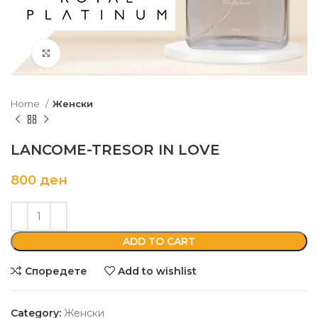
Кликни да зголемиш
Home
Женски
LANCOME-TRESOR IN LOVE
800
ден
ADD TO CART
Споредете
Add to wishlist
Category:
Женски