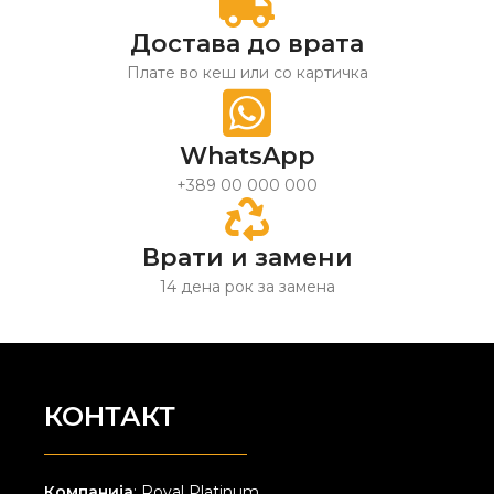
Достава до врата
Плате во кеш или со картичка
WhatsApp
+389 00 000 000
Врати и замени
14 дена рок за замена
КОНТАКТ
Компанија
: Royal Platinum