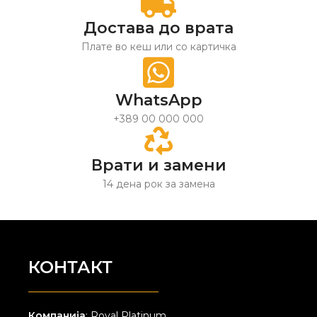
Достава до врата
Плате во кеш или со картичка
WhatsApp
+389 00 000 000
Врати и замени
14 дена рок за замена
КОНТАКТ
Компанија
: Royal Platinum