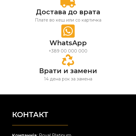
Достава до врата
Плате во кеш или со картичка
WhatsApp
+389 00 000 000
Врати и замени
14 дена рок за замена
КОНТАКТ
Компанија
: Royal Platinum