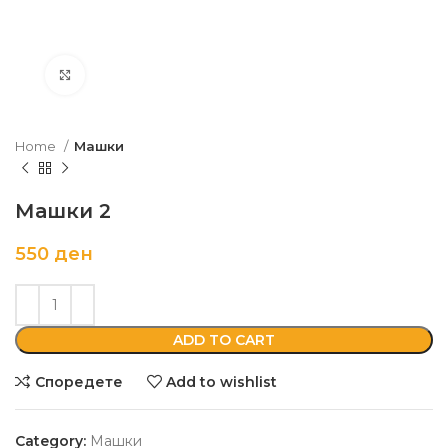
Кликни да зголемиш
Home
Машки
Машки 2
550
ден
ADD TO CART
Споредете
Add to wishlist
Category:
Машки