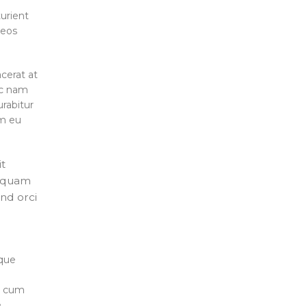
turient
aeos
cerat at
ac nam
urabitur
um eu
it
liquam
nd orci
sque
t
t cum
e