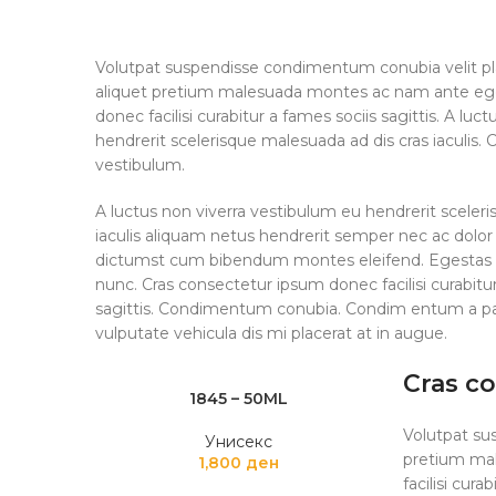
Volutpat suspendisse condimentum conubia velit pla
aliquet pretium malesuada montes ac nam ante ege
donec facilisi curabitur a fames sociis sagittis. A lu
hendrerit scelerisque malesuada ad dis cras iaculis. 
vestibulum.
A luctus non viverra vestibulum eu hendrerit sceler
iaculis aliquam netus hendrerit semper nec ac dolor
dictumst cum bibendum montes eleifend. Egesta
nunc. Cras consectetur ipsum donec facilisi curabitu
sagittis. Condimentum conubia. Condim entum a par
vulputate vehicula dis mi placerat at in augue.
Cras c
1845 – 50ML
Volutpat su
Унисекс
pretium ma
1,800
ден
facilisi cur