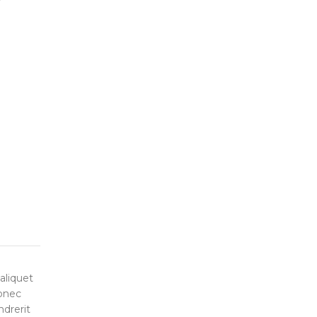
aliquet
onec
ndrerit