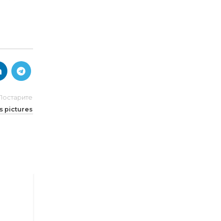
Постарите
es pictures
26
АВГ