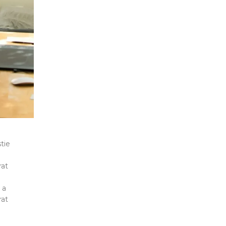
tie
rat
 a
rat