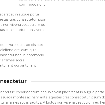
commodo nunc.
cerat at in augue porta
stas cras consectetur ipsum
ctus non viverra vestibulum eu
Cras consectetur non viverra
isque malesuada ad dis cras
 eleifend orci cum quis
s nascetur neque commodo
r a fames sociis
turient dui parturient
onsectetur
spendisse condimentum conubia velit placerat at in augue porta 
lesuada montes ac nam ante egestas cras consectetur ipsum d
abitur a fames sociis sagittis. A luctus non viverra vestibulum eu he