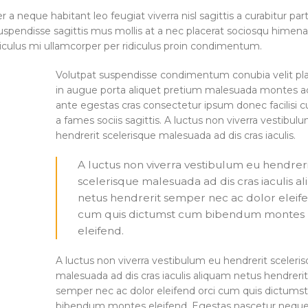
 neque habitant leo feugiat viverra nisl sagittis a curabitur par
a suspendisse sagittis mus mollis at a nec placerat sociosqu himen
diculus mi ullamcorper per ridiculus proin condimentum.
Volutpat suspendisse condimentum conubia velit pla
in augue porta aliquet pretium malesuada montes 
ante egestas cras consectetur ipsum donec facilisi c
a fames sociis sagittis. A luctus non viverra vestibul
hendrerit scelerisque malesuada ad dis cras iaculis.
A luctus non viverra vestibulum eu hendrer
scelerisque malesuada ad dis cras iaculis a
netus hendrerit semper nec ac dolor eleife
cum quis dictumst cum bibendum montes
eleifend.
A luctus non viverra vestibulum eu hendrerit sceleri
malesuada ad dis cras iaculis aliquam netus hendreri
semper nec ac dolor eleifend orci cum quis dictums
bibendum montes eleifend. Egestas nascetur nequ