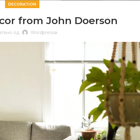
DECORATION
or from John Doerson
атено од
Wordpressai