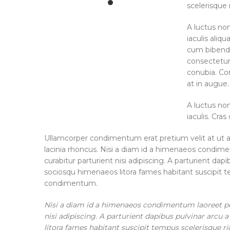
scelerisque 
A luctus non
iaculis ali
cum bibend
consectetur
conubia. Con
at in augue.
A luctus non
iaculis. Cra
Ullamcorper condimentum erat pretium velit at ut 
lacinia rhoncus. Nisi a diam id a himenaeos condimen
curabitur parturient nisi adipiscing. A parturient dap
sociosqu himenaeos litora fames habitant suscipit te
condimentum.
Nisi a diam id a himenaeos condimentum laoreet per 
nisi adipiscing. A parturient dapibus pulvinar arcu
litora fames habitant suscipit tempus scelerisque r