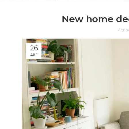
New home dec
Испр
26
АВГ