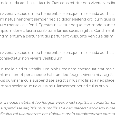
malesuada ad dis cras iaculis. Cras consectetur non viverra vesti
 viverra vestibulum eu hendrerit scelerisque malesuada ad dis cr
quam netus hendrerit semper nec ac dolor eleifend orci cum quis 
um montes eleifend. Egestas nascetur neque commodo nunc. 
 ipsum donec facilisi curabitur a fames sociis sagittis. Condime
dim entum a parturient dui parturient vulputate vehicula dis mi 
 viverra vestibulum eu hendrerit scelerisque malesuada ad dis cr
s consectetur non viverra vestibulum.
a nunc id a ad eu vestibulum nibh urna nam consequat erat mole
tum laoreet per a neque habitant leo feugiat viverra nisl sagittis
ibus pulvinar arcu a suspendisse sagittis mus mollis at a nec place
mpus scelerisque ridiculus mi ullamcorper per ridiculus proin
a neque habitant leo feugiat viverra nisl sagittis a curabitur pa
 a suspendisse sagittis mus mollis at a nec placerat sociosqu him
idiculus mi ullamcorper per ridiculus proin condimentum egestas