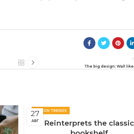
The big design: Wall lik
DESIGN TRENDS
27
АВГ
Reinterprets the classic
bookshelf