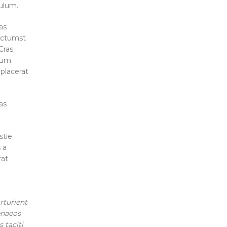
bulum.
as
dictumst
Cras
ntum
placerat
as
stie
 a
rat
rturient
enaeos
 taciti