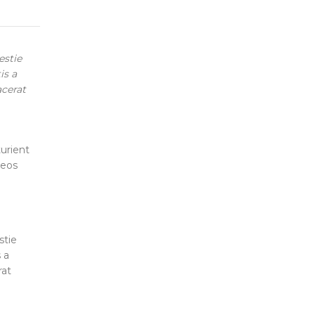
estie
is a
acerat
turient
aeos
stie
 a
rat