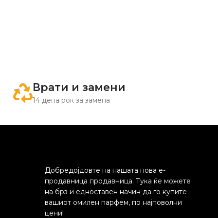
Врати и замени
14 дена рок за замена
Добредојдовте на нашата нова е-
продавница продавница. Тука ќе можете
на брз и едноставен начин да го купите
вашиот омилен парфем, по најповолни
цени!