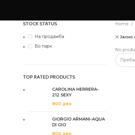
STOCK STATUS
Home
На продажба
Јасно
Во парк
No produ
TOP RATED PRODUCTS
CAROLINA HERRERA-
212 SEXY
800
ден
GIORGIO ARMANI-AQUA
DI GIO
800
ден