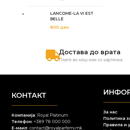
LANCOME-LA VI EST
BELLE
800
ден
Достава до врата
Плате во кеш или со картичка
ИНФО
КОНТАКТ
За нас
Компанија
: Royal Platinum
Политика з
Телефон
: +389 78 000 000
Правила и 
Е-маил
: contact@royalparfemi.mk